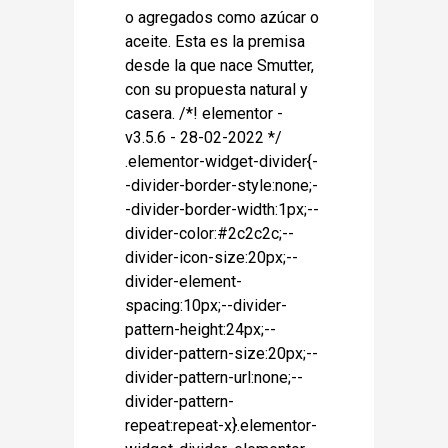
o agregados como azúcar o
aceite. Esta es la premisa
desde la que nace Smutter,
con su propuesta natural y
casera. /*! elementor -
v3.5.6 - 28-02-2022 */
.elementor-widget-divider{-
-divider-border-style:none;-
-divider-border-width:1px;--
divider-color:#2c2c2c;--
divider-icon-size:20px;--
divider-element-
spacing:10px;--divider-
pattern-height:24px;--
divider-pattern-size:20px;--
divider-pattern-url:none;--
divider-pattern-
repeat:repeat-x}.elementor-