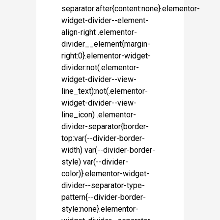
separator:after{content:none}.elementor-
widget-divider--element-
align-right .elementor-
divider__element{margin-
right:0}.elementor-widget-
divider:not(.elementor-
widget-divider--view-
line_text):not(.elementor-
widget-divider--view-
line_icon) .elementor-
divider-separator{border-
top:var(--divider-border-
width) var(--divider-border-
style) var(--divider-
color)}.elementor-widget-
divider--separator-type-
pattern{--divider-border-
style:none}.elementor-