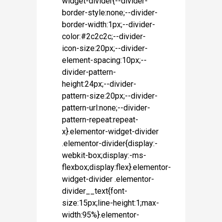
widget-divider{--divider-
border-style:none;--divider-
border-width:1px;--divider-
color:#2c2c2c;--divider-
icon-size:20px;--divider-
element-spacing:10px;--
divider-pattern-
height:24px;--divider-
pattern-size:20px;--divider-
pattern-url:none;--divider-
pattern-repeat:repeat-
x}.elementor-widget-divider
.elementor-divider{display:-
webkit-box;display:-ms-
flexbox;display:flex}.elementor-
widget-divider .elementor-
divider__text{font-
size:15px;line-height:1;max-
width:95%}.elementor-