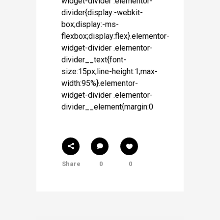
widget-divider .elementor-
divider{display:-webkit-
box;display:-ms-
flexbox;display:flex}.elementor-
widget-divider .elementor-
divider__text{font-
size:15px;line-height:1;max-
width:95%}.elementor-
widget-divider .elementor-
divider__element{margin:0
Share
0
0