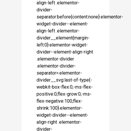
align-left .elementor-
divider-
separator:before{content:none}.elementor-
widget-divider--element-
align-left .elementor-
divider__element{margin-
left:0}.elementor-widget-
divider--element-align-right
.elementor-divider
.elementor-divider-
separator>.elementor-
divider__svg:last-of-type{-
webkit-box-flex:0;-ms-flex-
positive:0;flex-grow:0;-ms-
flex-negative:100;flex-
shrink:100}.elementor-
widget-divider--element-
align-right .elementor-
divider-