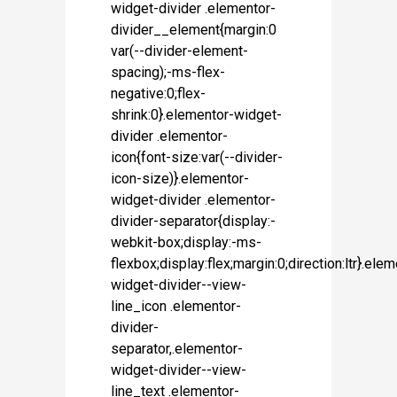
widget-divider .elementor-
divider__element{margin:0
var(--divider-element-
spacing);-ms-flex-
negative:0;flex-
shrink:0}.elementor-widget-
divider .elementor-
icon{font-size:var(--divider-
icon-size)}.elementor-
widget-divider .elementor-
divider-separator{display:-
webkit-box;display:-ms-
flexbox;display:flex;margin:0;direction:ltr}.ele
widget-divider--view-
line_icon .elementor-
divider-
separator,.elementor-
widget-divider--view-
line_text .elementor-