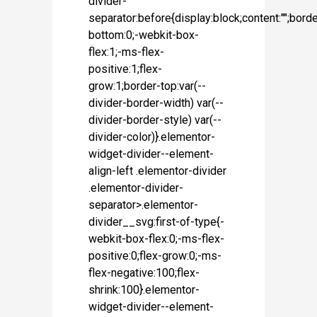
divider-
separator:before{display:block;content:"";borde
bottom:0;-webkit-box-
flex:1;-ms-flex-
positive:1;flex-
grow:1;border-top:var(--
divider-border-width) var(--
divider-border-style) var(--
divider-color)}.elementor-
widget-divider--element-
align-left .elementor-divider
.elementor-divider-
separator>.elementor-
divider__svg:first-of-type{-
webkit-box-flex:0;-ms-flex-
positive:0;flex-grow:0;-ms-
flex-negative:100;flex-
shrink:100}.elementor-
widget-divider--element-