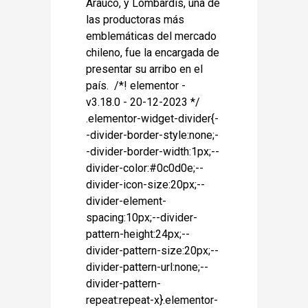
Arauco, y Lombardis, una de
las productoras más
emblemáticas del mercado
chileno, fue la encargada de
presentar su arribo en el
país. /*! elementor -
v3.18.0 - 20-12-2023 */
.elementor-widget-divider{-
-divider-border-style:none;-
-divider-border-width:1px;--
divider-color:#0c0d0e;--
divider-icon-size:20px;--
divider-element-
spacing:10px;--divider-
pattern-height:24px;--
divider-pattern-size:20px;--
divider-pattern-url:none;--
divider-pattern-
repeat:repeat-x}.elementor-