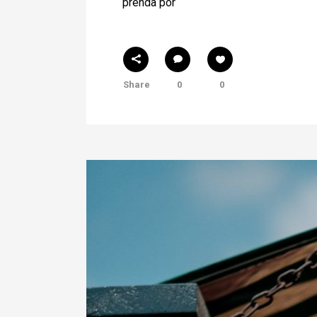
prenda por
Share
0
0