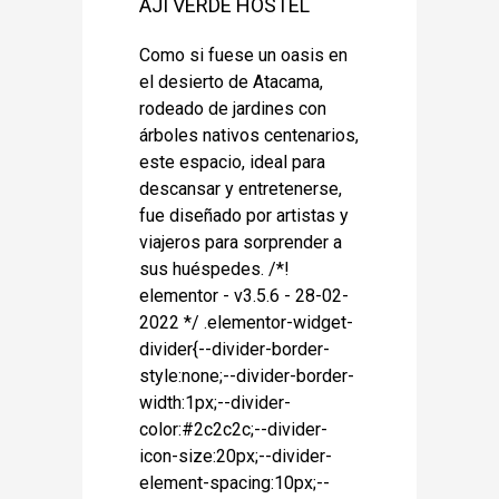
AJÍ VERDE HOSTEL
Como si fuese un oasis en
el desierto de Atacama,
rodeado de jardines con
árboles nativos centenarios,
este espacio, ideal para
descansar y entretenerse,
fue diseñado por artistas y
viajeros para sorprender a
sus huéspedes. /*!
elementor - v3.5.6 - 28-02-
2022 */ .elementor-widget-
divider{--divider-border-
style:none;--divider-border-
width:1px;--divider-
color:#2c2c2c;--divider-
icon-size:20px;--divider-
element-spacing:10px;--