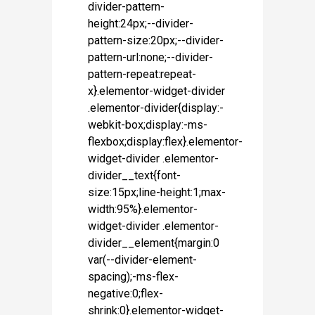
divider-pattern-
height:24px;--divider-
pattern-size:20px;--divider-
pattern-url:none;--divider-
pattern-repeat:repeat-
x}.elementor-widget-divider
.elementor-divider{display:-
webkit-box;display:-ms-
flexbox;display:flex}.elementor-
widget-divider .elementor-
divider__text{font-
size:15px;line-height:1;max-
width:95%}.elementor-
widget-divider .elementor-
divider__element{margin:0
var(--divider-element-
spacing);-ms-flex-
negative:0;flex-
shrink:0}.elementor-widget-