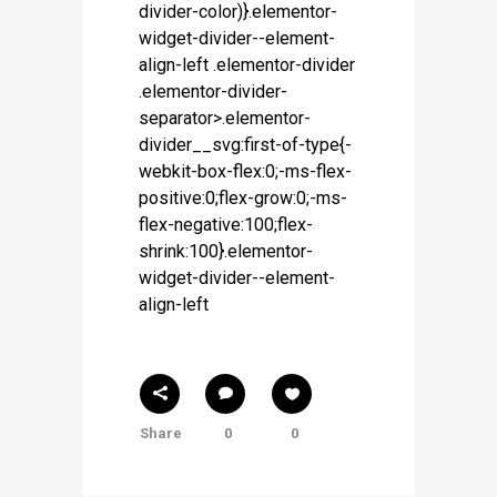
divider-color)}.elementor-
widget-divider--element-
align-left .elementor-divider
.elementor-divider-
separator>.elementor-
divider__svg:first-of-type{-
webkit-box-flex:0;-ms-flex-
positive:0;flex-grow:0;-ms-
flex-negative:100;flex-
shrink:100}.elementor-
widget-divider--element-
align-left
Share
0
0