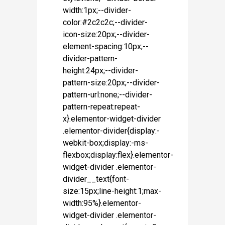
width:1px;--divider-
color:#2c2c2c;--divider-
icon-size:20px;--divider-
element-spacing:10px;--
divider-pattern-
height:24px;--divider-
pattern-size:20px;--divider-
pattern-url:none;--divider-
pattern-repeat:repeat-
x}.elementor-widget-divider
.elementor-divider{display:-
webkit-box;display:-ms-
flexbox;display:flex}.elementor-
widget-divider .elementor-
divider__text{font-
size:15px;line-height:1;max-
width:95%}.elementor-
widget-divider .elementor-