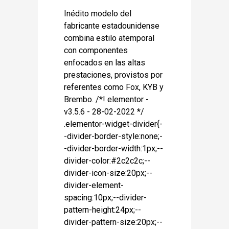
Inédito modelo del
fabricante estadounidense
combina estilo atemporal
con componentes
enfocados en las altas
prestaciones, provistos por
referentes como Fox, KYB y
Brembo. /*! elementor -
v3.5.6 - 28-02-2022 */
.elementor-widget-divider{-
-divider-border-style:none;-
-divider-border-width:1px;--
divider-color:#2c2c2c;--
divider-icon-size:20px;--
divider-element-
spacing:10px;--divider-
pattern-height:24px;--
divider-pattern-size:20px;--