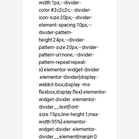
width:1px;--divider-
color:#2c2c2c;--divider-
icon-size:20px;--divider-
element-spacing:10px;--
divider-pattern-
height:24px;--divider-
pattern-size:20px;--divider-
pattern-url:none;--divider-
pattern-repeat:repeat-
x}.elementor-widget-divider
.elementor-divider{display:-
webkit-box;display:-ms-
flexbox;display:flex}.elementor-
widget-divider .elementor-
divider__text{font-
size:15px;line-height:1;max-
width:95%}.elementor-
widget-divider .elementor-
divider__element{margin:0