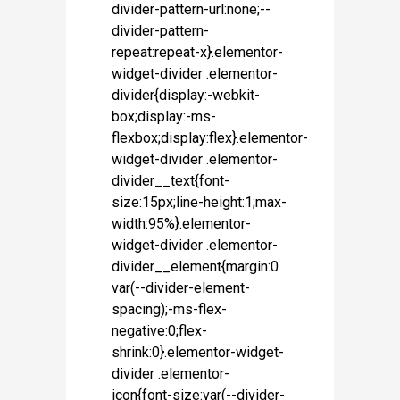
divider-pattern-url:none;--
divider-pattern-
repeat:repeat-x}.elementor-
widget-divider .elementor-
divider{display:-webkit-
box;display:-ms-
flexbox;display:flex}.elementor-
widget-divider .elementor-
divider__text{font-
size:15px;line-height:1;max-
width:95%}.elementor-
widget-divider .elementor-
divider__element{margin:0
var(--divider-element-
spacing);-ms-flex-
negative:0;flex-
shrink:0}.elementor-widget-
divider .elementor-
icon{font-size:var(--divider-