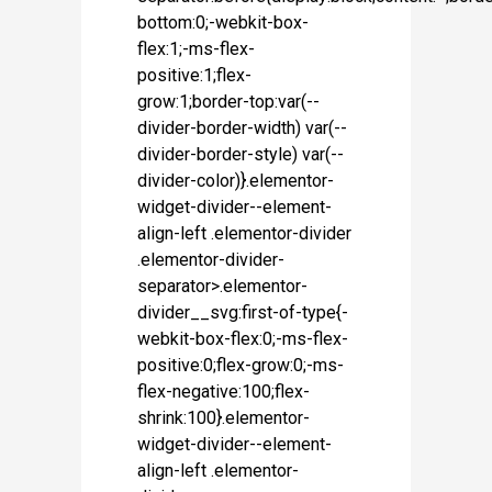
bottom:0;-webkit-box-
flex:1;-ms-flex-
positive:1;flex-
grow:1;border-top:var(--
divider-border-width) var(--
divider-border-style) var(--
divider-color)}.elementor-
widget-divider--element-
align-left .elementor-divider
.elementor-divider-
separator>.elementor-
divider__svg:first-of-type{-
webkit-box-flex:0;-ms-flex-
positive:0;flex-grow:0;-ms-
flex-negative:100;flex-
shrink:100}.elementor-
widget-divider--element-
align-left .elementor-