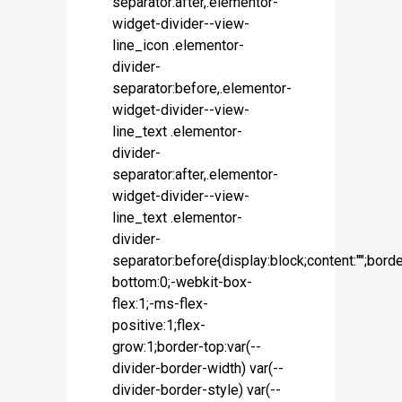
separator:after,.elementor-
widget-divider--view-
line_icon .elementor-
divider-
separator:before,.elementor-
widget-divider--view-
line_text .elementor-
divider-
separator:after,.elementor-
widget-divider--view-
line_text .elementor-
divider-
separator:before{display:block;content:"";borde
bottom:0;-webkit-box-
flex:1;-ms-flex-
positive:1;flex-
grow:1;border-top:var(--
divider-border-width) var(--
divider-border-style) var(--