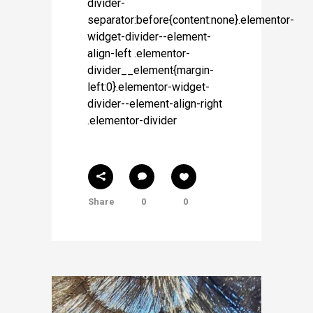
divider-
separator:before{content:none}.elementor-
widget-divider--element-
align-left .elementor-
divider__element{margin-
left:0}.elementor-widget-
divider--element-align-right
.elementor-divider
Share
0
0