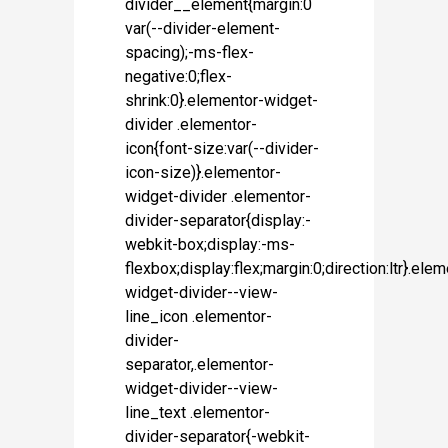
divider__element{margin:0
var(--divider-element-
spacing);-ms-flex-
negative:0;flex-
shrink:0}.elementor-widget-
divider .elementor-
icon{font-size:var(--divider-
icon-size)}.elementor-
widget-divider .elementor-
divider-separator{display:-
webkit-box;display:-ms-
flexbox;display:flex;margin:0;direction:ltr}.ele
widget-divider--view-
line_icon .elementor-
divider-
separator,.elementor-
widget-divider--view-
line_text .elementor-
divider-separator{-webkit-