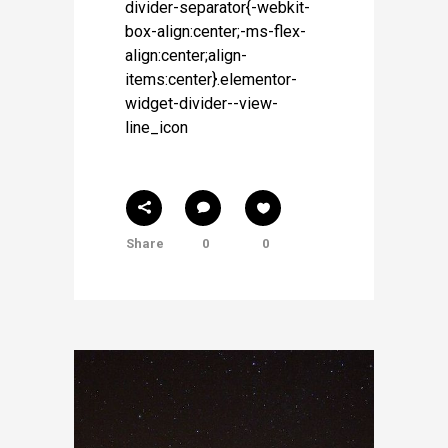
divider-separator{-webkit-
box-align:center;-ms-flex-
align:center;align-
items:center}.elementor-
widget-divider--view-
line_icon
Share
0
0