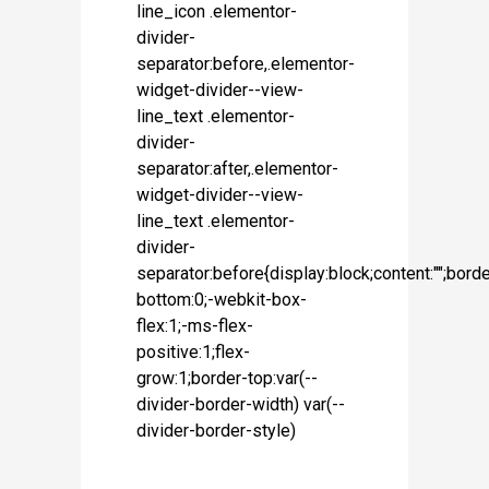
line_icon .elementor-
divider-
separator:before,.elementor-
widget-divider--view-
line_text .elementor-
divider-
separator:after,.elementor-
widget-divider--view-
line_text .elementor-
divider-
separator:before{display:block;content:"";borde
bottom:0;-webkit-box-
flex:1;-ms-flex-
positive:1;flex-
grow:1;border-top:var(--
divider-border-width) var(--
divider-border-style)