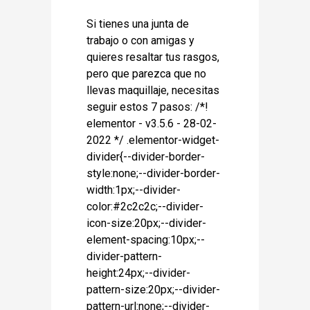
Si tienes una junta de
trabajo o con amigas y
quieres resaltar tus rasgos,
pero que parezca que no
llevas maquillaje, necesitas
seguir estos 7 pasos: /*!
elementor - v3.5.6 - 28-02-
2022 */ .elementor-widget-
divider{--divider-border-
style:none;--divider-border-
width:1px;--divider-
color:#2c2c2c;--divider-
icon-size:20px;--divider-
element-spacing:10px;--
divider-pattern-
height:24px;--divider-
pattern-size:20px;--divider-
pattern-url:none;--divider-