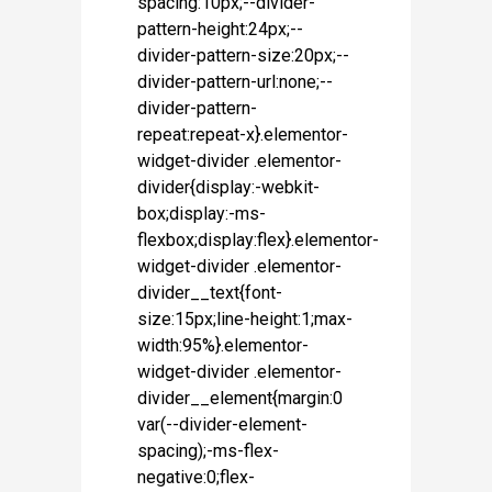
spacing:10px;--divider-
pattern-height:24px;--
divider-pattern-size:20px;--
divider-pattern-url:none;--
divider-pattern-
repeat:repeat-x}.elementor-
widget-divider .elementor-
divider{display:-webkit-
box;display:-ms-
flexbox;display:flex}.elementor-
widget-divider .elementor-
divider__text{font-
size:15px;line-height:1;max-
width:95%}.elementor-
widget-divider .elementor-
divider__element{margin:0
var(--divider-element-
spacing);-ms-flex-
negative:0;flex-