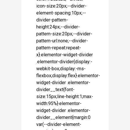
icon-size:20px;--divider-
element-spacing:10px;--
divider-pattern-
height:24px;--divider-
pattern-size:20px;--divider-
pattern-url:none;--divider-
pattern-repeat:repeat-
x}.elementor-widget-divider
.elementor-divider{display:-
webkit-box;display:-ms-
flexbox;display:flex}.elementor-
widget-divider .elementor-
divider__text{font-
size:15px;line-height:1;max-
width:95%}.elementor-
widget-divider .elementor-
divider__element{margin:0
var(--divider-element-