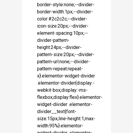
border-style:none;--divider-
border-width:1px;--divider-
color:#2c2c2c;--divider-
icon-size:20px;--divider-
element-spacing:10px;--
divider-pattern-
height:24px;--divider-
pattern-size:20px;--divider-
pattern-url:none;--divider-
pattern-repeat:repeat-
x}.elementor-widget-divider
.elementor-divider{display:-
webkit-box;display:-ms-
flexbox;display:flex}.elementor-
widget-divider .elementor-
divider__text{font-
size:15px;line-height:1;max-
width:95%}.elementor-
widget-divider .elementor-