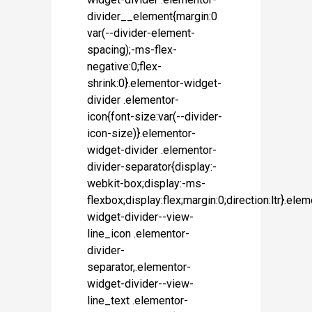
divider__element{margin:0
var(--divider-element-
spacing);-ms-flex-
negative:0;flex-
shrink:0}.elementor-widget-
divider .elementor-
icon{font-size:var(--divider-
icon-size)}.elementor-
widget-divider .elementor-
divider-separator{display:-
webkit-box;display:-ms-
flexbox;display:flex;margin:0;direction:ltr}.ele
widget-divider--view-
line_icon .elementor-
divider-
separator,.elementor-
widget-divider--view-
line_text .elementor-