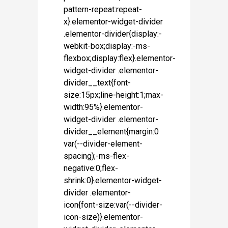
pattern-repeat:repeat-
x}.elementor-widget-divider
.elementor-divider{display:-
webkit-box;display:-ms-
flexbox;display:flex}.elementor-
widget-divider .elementor-
divider__text{font-
size:15px;line-height:1;max-
width:95%}.elementor-
widget-divider .elementor-
divider__element{margin:0
var(--divider-element-
spacing);-ms-flex-
negative:0;flex-
shrink:0}.elementor-widget-
divider .elementor-
icon{font-size:var(--divider-
icon-size)}.elementor-