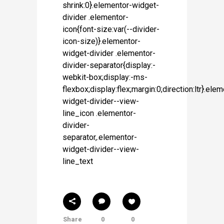
shrink:0}.elementor-widget-
divider .elementor-
icon{font-size:var(--divider-
icon-size)}.elementor-
widget-divider .elementor-
divider-separator{display:-
webkit-box;display:-ms-
flexbox;display:flex;margin:0;direction:ltr}.ele
widget-divider--view-
line_icon .elementor-
divider-
separator,.elementor-
widget-divider--view-
line_text
Share
0
0