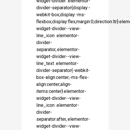
widget-divider .elementor-
divider-separator{display:-
webkit-box;display:-ms-
flexbox;display:flex;margin:0;direction:ltr}.ele
widget-divider--view-
line_icon .elementor-
divider-
separator,.elementor-
widget-divider--view-
line_text .elementor-
divider-separator{-webkit-
box-align:center;-ms-flex-
align:center;align-
items:center}.elementor-
widget-divider--view-
line_icon .elementor-
divider-
separator:after,.elementor-
widget-divider--view-