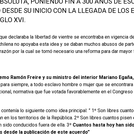
BSOLUTA, PONIENDO FIN A 300 AÑOS DE ES
 DESDE SU INICIO CON LA LLEGADA DE LOS
GLO XVI.
 que declaraba la libertad de vientre se encontraba en vigencia 
 chilena no apoyaba esta idea y se daban muchos abusos de part
 razón por la cual se tornó necesario una reforma para dar mayor 
remo Ramón Freire y su ministro del interior Mariano Egaña,
para siempre, a todo esclavo hombre o mujer que se encontrara e
cional, normativa que fue votada favorablemente en el Congreso 
y contenía lo siguiente como idea principal: ” 1º Son libres cuan
 en los territorios de la República. 2º Son libres cuantos pisen 
n sido conducidos fuera de ella. 3º
Cuantos hasta hoy han sid
s desde la publicación de este acuerdo”