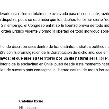
derado una reforma totalmente avanzada para el continente, razón
 disputas, pues se estimaba que los dueños tenían un cierto “d
 Sin embargo, el Congreso enfatizó la libertad previa de todo in
l orden jurídico vigente y primó la libertad de todo individuo sob
stiendo discrepancias dentro de los distintos estratos políticos 
23 con la promulgación de la Constitución de dicho año, que en s
avos: el que pise su territorio por un día natural será libre”
historia de la esclavitud en Chile, pues desde este momento hast
les de nuestro país consagran la libertad natural de todos los 
Catalina Izcue
Historiadora