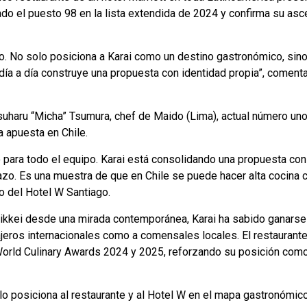
ado el puesto 98 en la lista extendida de 2024 y confirma su asc
ivo. No solo posiciona a Karai como un destino gastronómico, sino
ía a día construye una propuesta con identidad propia”, comenta
itsuharu “Micha” Tsumura, chef de Maido (Lima), actual número u
a apuesta en Chile.
 para todo el equipo. Karai está consolidando una propuesta con
plazo. Es una muestra de que en Chile se puede hacer alta cocina 
o del Hotel W Santiago.
Nikkei desde una mirada contemporánea, Karai ha sabido ganarse 
iajeros internacionales como a comensales locales. El restaura
 World Culinary Awards 2024 y 2025, reforzando su posición com
olo posiciona al restaurante y al Hotel W en el mapa gastronómico