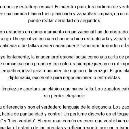
rencia y estrategia visual. En nuestro país, los códigos de vesti
r una camisa blanca bien planchada y zapatillas limpias; en un es
puede restar seriedad en segundos.
rsos estudios en comportamiento organizacional han demostrado 
razgo. Un ejecutivo con una chaqueta bien estructurada y zapatos
aliñada o de tallas inadecuadas puede transmitir desorden o falt
uye lentamente, la imagen profesional actúa como una carta de pr
é comunica cada prenda y los colores siempre juegan un rol imp
 empática, ideal para reuniones de equipo o liderazgo. El gris c
diplomacia, excelente para negociaciones o entrevistas.
, limpieza y apertura; un clásico que nunca falla. Los zapatos caf
sin perder elegancia.
a diferencia y son el verdadero lenguaje de la elegancia: Los za
o, habla de puntualidad y control. Un perfume discreto es el toque i
o” y “bien vestido”. El error más común es creer que vestir bien e
 cuidar el estado de las prendas y reflejar respeto por uno mismo