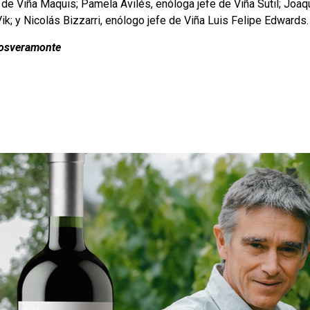
 de Viña Maquis; Pamela Avilés, enóloga jefe de Viña Sutil; Joaq
Vik; y Nicolás Bizzarri, enólogo jefe de Viña Luis Felipe Edwards.
osveramonte