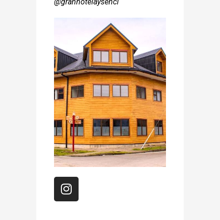
@granhotelaysencl