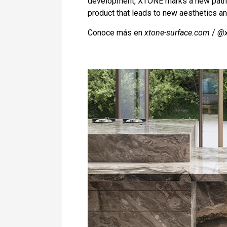
development, XTONE marks a new path in
product that leads to new aesthetics and
Conoce más en
xtone-surface.com
/
@x