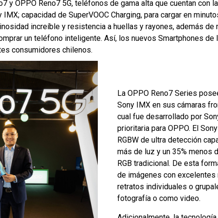
7 y OPPO Reno7 5G, teléfonos de gama alta que cuentan con la m
ny IMX; capacidad de SuperVOOC Charging, para cargar en minuto
nosidad increíble y resistencia a huellas y rayones, además d
e comprar un teléfono inteligente. Así, los nuevos Smartphones d
tes consumidores chilenos.
La OPPO Reno7 Series posee
Sony IMX en sus cámaras front
cual fue desarrollado por So
prioritaria para OPPO. El Son
RGBW de ultra detección capa
más de luz y un 35% menos d
RGB tradicional. De esta form
de imágenes con excelentes 
retratos individuales o grupa
fotografía o como video.
Adicionalmente, la tecnología