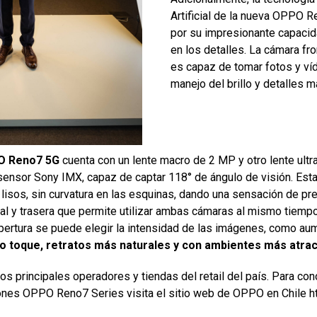
Artificial de la nueva OPPO 
por su impresionante capacida
en los detalles. La cámara fr
es capaz de tomar fotos y ví
manejo del brillo y detalles m
 Reno7 5G
cuenta con un lente macro de 2 MP y otro lente ult
 sensor Sony IMX, capaz de captar 118° de ángulo de visión. Es
isos, sin curvatura en las esquinas, dando una sensación de prec
tal y trasera que permite utilizar ambas cámaras al mismo tiemp
e apertura se puede elegir la intensidad de las imágenes, como a
o toque, retratos más naturales y con ambientes más atrac
 principales operadores y tiendas del retail del país. Para con
ones OPPO Reno7 Series visita el sitio web de OPPO en Chile
h