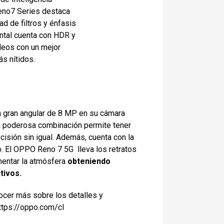
Reno7 Series destaca
d de filtros y énfasis
ontal cuenta con HDR y
deos con un mejor
ás nítidos.
ra gran angular de 8 MP en su cámara
ta poderosa combinación permite tener
isión sin igual. Además, cuenta con la
o. El OPPO Reno 7 5G lleva los retratos
umentar la atmósfera
obteniendo
tivos.
ocer más sobre los detalles y
ttps://oppo.com/cl